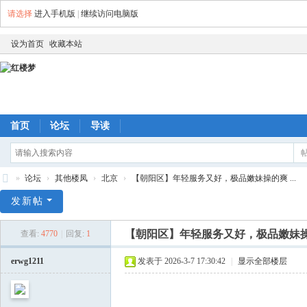
请选择
进入手机版
|
继续访问电脑版
设为首页
收藏本站
首页
论坛
导读
»
论坛
›
其他楼凤
›
北京
›
【朝阳区】年轻服务又好，极品嫩妹操的爽 ...
红
发新帖
楼
【朝阳区】年轻服务又好，极品嫩妹
查看:
4770
|
回复:
1
梦
erwg1211
发表于 2026-3-7 17:30:42
|
显示全部楼层