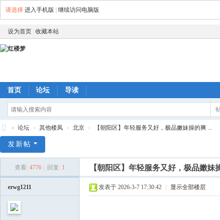
请选择
进入手机版
|
继续访问电脑版
设为首页
收藏本站
首页
论坛
导读
»
论坛
›
其他楼凤
›
北京
›
【朝阳区】年轻服务又好，极品嫩妹操的爽 ...
红
发新帖
楼
【朝阳区】年轻服务又好，极品嫩妹
查看:
4776
|
回复:
1
梦
erwg1211
发表于 2026-3-7 17:30:42
|
显示全部楼层