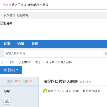
请选择
进入手机版
|
继续访问电脑版
设为首页
收藏本站
首页
论坛
导读
»
论坛
›
其他楼凤
›
北京
›
海淀区口技达人骚杯
红
发新帖
楼
海淀区口技达人骚杯
查看:
4127
|
回复:
0
[复制链接]
梦
fgdj4
发表于 2026-3-8 12:38:10
|
显示全部楼层