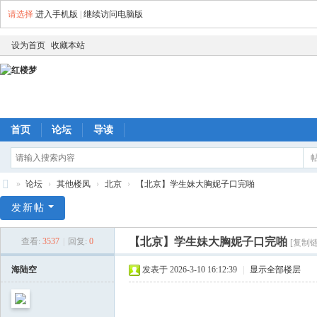
请选择
进入手机版
|
继续访问电脑版
设为首页
收藏本站
首页
论坛
导读
»
论坛
›
其他楼凤
›
北京
›
【北京】学生妹大胸妮子口完啪
红
发新帖
楼
【北京】学生妹大胸妮子口完啪
查看:
3537
|
回复:
0
[复制链
梦
海陆空
发表于 2026-3-10 16:12:39
|
显示全部楼层