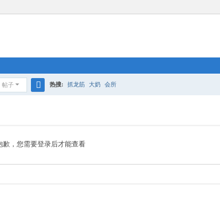
热搜:
抓龙筋
大奶
会所
帖子
搜
索
抱歉，您需要登录后才能查看