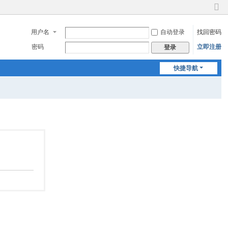
切
换
用户名
自动登录
找回密码
到
窄
密码
立即注册
登录
版
快捷导航